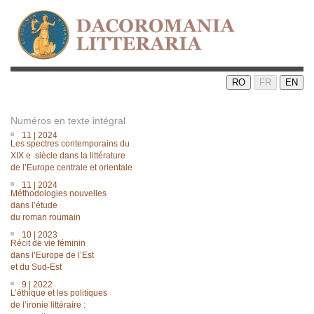
RO
FR
EN
Numéros en texte intégral
11 | 2024
Les spectres contemporains du
XIX e siècle dans la littérature
de lʼEurope centrale et orientale
11 | 2024
Méthodologies nouvelles
dans lʼétude
du roman roumain
10 | 2023
Récit de vie féminin
dans l’Europe de l’Est
et du Sud-Est
9 | 2022
L’éthique et les politiques
de l’ironie littéraire :