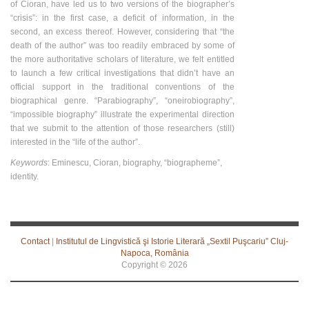
of Cioran, have led us to two versions of the biographer’s
“crisis”: in the first case, a deficit of information, in the
second, an excess thereof. However, considering that “the
death of the author” was too readily embraced by some of
the more authoritative scholars of literature, we felt entitled
to launch a few critical investigations that didn’t have an
official support in the traditional conventions of the
biographical genre. “Parabiography”, “oneirobiography”,
“impossible biography” illustrate the experimental direction
that we submit to the attention of those researchers (still)
interested in the “life of the author”.
Keywords
: Eminescu, Cioran, biography, “biographeme”,
identity.
Contact
|
Institutul de Lingvistică şi Istorie Literară „Sextil Puşcariu” Cluj-
Napoca, România
Copyright ©
2026