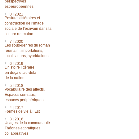
perspectives
est-européennes
8 | 2021
Postures littéraires et
construction de l’image
sociale de l’écrivain dans la
culture roumaine
7 | 2020
Les sous-genres du roman
roumain : importations,
localisations, hybridations
6 | 2019
L’histoire littéraire
en deçà et au-delà
de la nation
5 | 2018
Vocabulaire des affects.
Espaces centraux,
espaces périphériques
4 | 2017
Formes de vie à l’Est
3 | 2016
Usages de la communauté.
Théories et pratiques
collaboratives