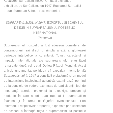
Keywords
: Surrealism, network, mutual exchange,
exhibition, Le Surréalisme en 1947, Bucharest Surrealist
group, European School, post-war period.
SUPRAREALISMUL ÎN 1947:
EXPORTUL ȘI SCHIMBUL
DE IDEI ÎN SUPRAREALISMUL POSTBELIC
INTERNAȚIONAL
(
Rezumat
)
Suprarealismul postbelic a fost adeseori considerat de
contemporanii săi drept o simplă anexă a glorioasei
perioade interbelice a curentului. Totuși, caracterul și
impactul internaționale ale suprarealismului s-au făcut
remarcate după cel de-al Doilea Război Mondial. Acest
articol, fundamentat pe ideea că expoziția internațională
Suprarealismul în 1947
a constituit o platformă și un model
de interacțiune intelectuală autentică, examinează, pornind
de la punctele de vedere exprimate de participanți, tipul de
importanță acordat prezenței la expoziție, precum și
modurile în care autorii s-au raportat la suprarealism
înaintea și în urma desfășurării evenimentului. Prin
intermediul respectivelor raportări, exprimate prin schimburi
de scrisori, o întreagă rețea a suprarealismului postbelic