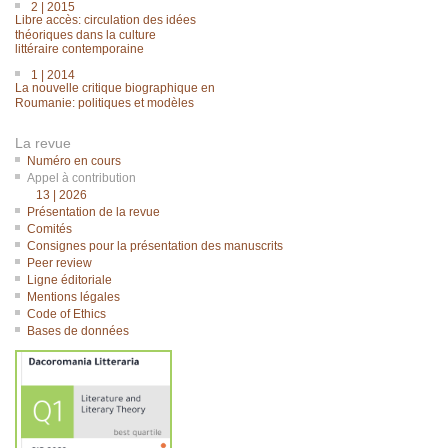
2 | 2015
Libre accès: circulation des idées
théoriques dans la culture
littéraire contemporaine
1 | 2014
La nouvelle critique biographique en
Roumanie: politiques et modèles
La revue
Numéro en cours
Appel à contribution
13 | 2026
Présentation de la revue
Comités
Consignes pour la présentation des manuscrits
Peer review
Ligne éditoriale
Mentions légales
Code of Ethics
Bases de données