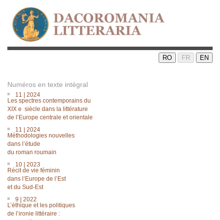
RO
FR
EN
Numéros en texte intégral
11 | 2024
Les spectres contemporains du
XIX e siècle dans la littérature
de lʼEurope centrale et orientale
11 | 2024
Méthodologies nouvelles
dans lʼétude
du roman roumain
10 | 2023
Récit de vie féminin
dans l’Europe de l’Est
et du Sud-Est
9 | 2022
L’éthique et les politiques
de l’ironie littéraire :