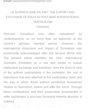
Email:
balazsimrejozsef@gmail.com
LE SURRÉALISME EN 1947:
THE EXPORT AND
EXCHANGE OF IDEAS IN POST-WAR INTERNATIONAL
SURREALISM
(
Abstract
)
Post-war Surrealism was often considered by
contemporaries as no more than an appendix to the
current’s glorious interwar period. However, the
international dimension and impact of Surrealism was
prominently acknowledged after the Second World War.
The present article identifies the 1947 International
Surrealist Exhibition as a site and model of mutual
intellectual exchange and examines, from the point of view
of the authors participating in the exhibition, the sort of
importance that was attached to the participation itself, and
the way in which these authors positioned themselves
relative to Surrealism, before and after the event. Through
these contributions and their preparation documented in
letter exchanges, a post-war Surrealist network structure is
outlined.