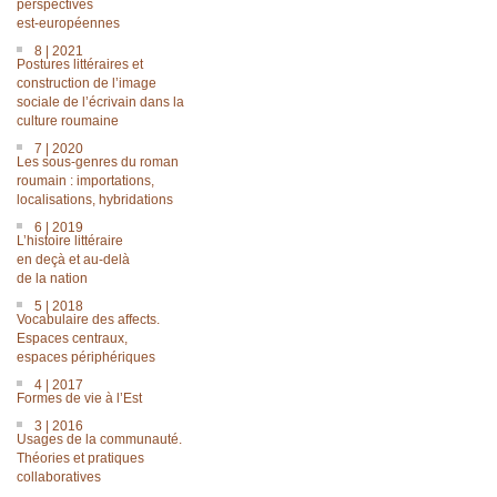
perspectives
est-européennes
8 | 2021
Postures littéraires et
construction de l’image
sociale de l’écrivain dans la
culture roumaine
7 | 2020
Les sous-genres du roman
roumain : importations,
localisations, hybridations
6 | 2019
L’histoire littéraire
en deçà et au-delà
de la nation
5 | 2018
Vocabulaire des affects.
Espaces centraux,
espaces périphériques
4 | 2017
Formes de vie à l’Est
3 | 2016
Usages de la communauté.
Théories et pratiques
collaboratives