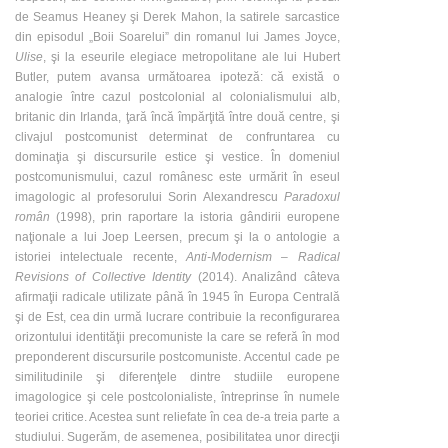
de Seamus Heaney şi Derek Mahon, la satirele sarcastice
din episodul „Boii Soarelui” din romanul lui James Joyce,
Ulise
, şi la eseurile elegiace metropolitane ale lui Hubert
Butler, putem avansa următoarea ipoteză: că există o
analogie între cazul postcolonial al colonialismului alb,
britanic din Irlanda, ţară încă împărţită între două centre, şi
clivajul postcomunist determinat de confruntarea cu
dominaţia şi discursurile estice şi vestice. În domeniul
postcomunismului, cazul românesc este urmărit în eseul
imagologic al profesorului Sorin Alexandrescu
Paradoxul
român
(1998), prin raportare la istoria gândirii europene
naţionale a lui Joep Leersen, precum şi la o antologie a
istoriei intelectuale recente,
Anti-Modernism – Radical
Revisions of Collective Identity
(2014). Analizând câteva
afirmaţii radicale utilizate până în 1945 în Europa Centrală
şi de Est, cea din urmă lucrare contribuie la reconfigurarea
orizontului identităţii precomuniste la care se referă în mod
preponderent discursurile postcomuniste. Accentul cade pe
similitudinile şi diferenţele dintre studiile europene
imagologice şi cele postcolonialiste, întreprinse în numele
teoriei critice. Acestea sunt reliefate în cea de-a treia parte a
studiului. Sugerăm, de asemenea, posibilitatea unor direcţii