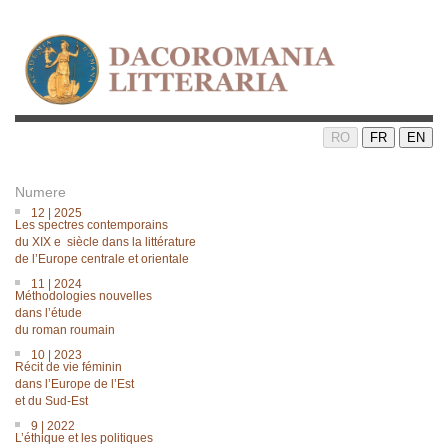
RO
FR
EN
Numere
12 | 2025
Les spectres contemporains
du XIX e siècle dans la littérature
de lʼEurope centrale et orientale
11 | 2024
Méthodologies nouvelles
dans lʼétude
du roman roumain
10 | 2023
Récit de vie féminin
dans l’Europe de l’Est
et du Sud-Est
9 | 2022
L’éthique et les politiques