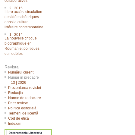
collaboratives
2 | 2015
Libre accès: circulation
des idées théoriques
dans la culture
littéraire contemporaine
1 | 2014
La nouvelle critique
biographique en
Roumanie: politiques
et modèles
Revista
Numărul curent
Număr în pregătire
13 | 2026
Prezentarea revistei
Redacția
Norme de redactare
Peer review
Politica editorială
Termeni de licență
Cod de etică
Indexări