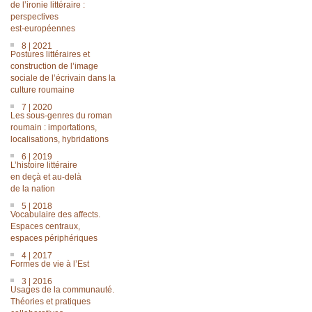
de l’ironie littéraire :
perspectives
est-européennes
8 | 2021
Postures littéraires et
construction de l’image
sociale de l’écrivain dans la
culture roumaine
7 | 2020
Les sous-genres du roman
roumain : importations,
localisations, hybridations
6 | 2019
L’histoire littéraire
en deçà et au-delà
de la nation
5 | 2018
Vocabulaire des affects.
Espaces centraux,
espaces périphériques
4 | 2017
Formes de vie à l’Est
3 | 2016
Usages de la communauté.
Théories et pratiques