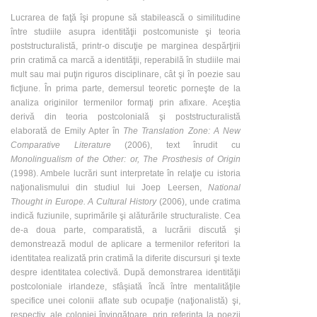
Lucrarea de faţă îşi propune să stabilească o similitudine
între studiile asupra identităţii postcomuniste şi teoria
poststructuralistă, printr-o discuţie pe marginea despărţirii
prin cratimă ca marcă a identităţii, reperabilă în studiile mai
mult sau mai puţin riguros disciplinare, cât şi în poezie sau
ficţiune. În prima parte, demersul teoretic porneşte de la
analiza originilor termenilor formaţi prin afixare. Aceştia
derivă din teoria postcolonială şi poststructuralistă
elaborată de Emily Apter în
The Translation Zone: A New
Comparative Literature
(2006), text înrudit cu
Monolingualism of the Other: or, The Prosthesis of Origin
(1998). Ambele lucrări sunt interpretate în relaţie cu istoria
naţionalismului din studiul lui Joep Leersen,
National
Thought in Europe. A Cultural History
(2006), unde cratima
indică fuziunile, suprimările şi alăturările structuraliste. Cea
de-a doua parte, comparatistă, a lucrării discută şi
demonstrează modul de aplicare a termenilor referitori la
identitatea realizată prin cratimă la diferite discursuri şi texte
despre identitatea colectivă. După demonstrarea identităţii
postcoloniale irlandeze, sfâşiată încă între mentalităţile
specifice unei colonii aflate sub ocupaţie (naţionalistă) şi,
respectiv, ale coloniei învingătoare, prin referinţa la poezii