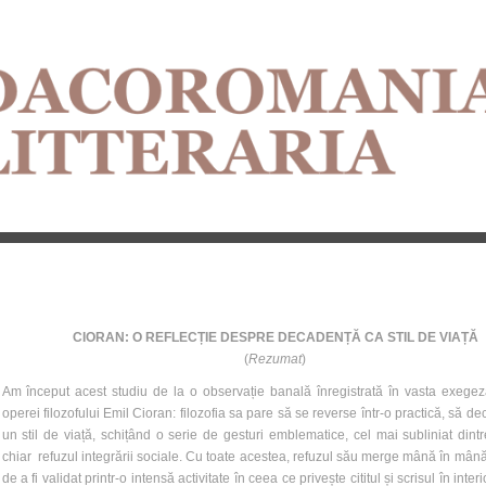
CIORAN: O REFLECȚIE DESPRE DECADENȚĂ CA STIL DE VIAȚĂ
(
Rezumat
)
Am început acest studiu de la o observație banală înregistrată în vasta exege
operei filozofului Emil Cioran: filozofia sa pare să se reverse într-o practică, să de
un stil de viață, schițând o serie de gesturi emblematice, cel mai subliniat dintr
chiar refuzul integrării sociale. Cu toate acestea, refuzul său merge mână în mân
de a fi validat printr-o intensă activitate în ceea ce privește cititul și scrisul în interi