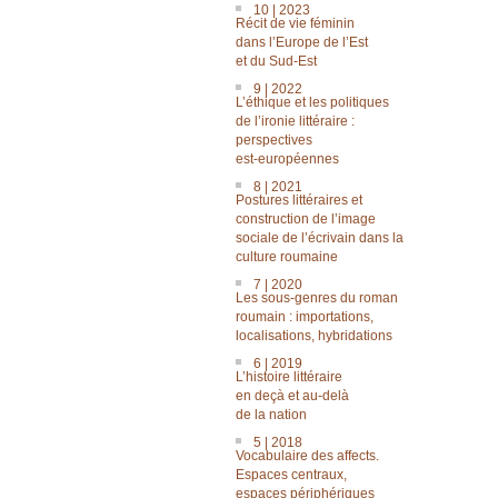
10 | 2023
Récit de vie féminin
dans l’Europe de l’Est
et du Sud-Est
9 | 2022
L’éthique et les politiques
de l’ironie littéraire :
perspectives
est-européennes
8 | 2021
Postures littéraires et
construction de l’image
sociale de l’écrivain dans la
culture roumaine
7 | 2020
Les sous-genres du roman
roumain : importations,
localisations, hybridations
6 | 2019
L’histoire littéraire
en deçà et au-delà
de la nation
5 | 2018
Vocabulaire des affects.
Espaces centraux,
espaces périphériques