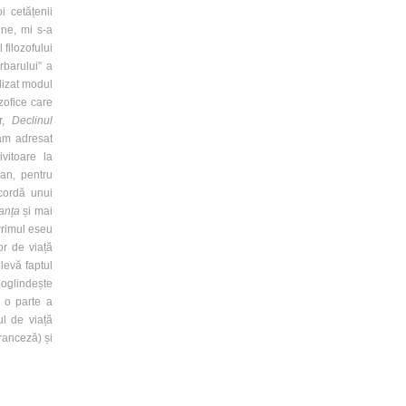
i cetățenii
ine, mi s-a
 filozofului
rbarului” a
alizat modul
zofice care
er,
Declinul
-am adresat
vitoare la
ran, pentru
cordă unui
ranța
și mai
Primul eseu
or de viață
elevă faptul
 oglindește
t o parte a
l de viață
ranceză) și