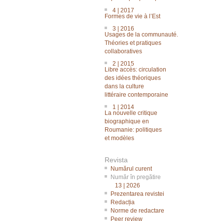
4 | 2017
Formes de vie à l’Est
3 | 2016
Usages de la communauté.
Théories et pratiques
collaboratives
2 | 2015
Libre accès: circulation
des idées théoriques
dans la culture
littéraire contemporaine
1 | 2014
La nouvelle critique
biographique en
Roumanie: politiques
et modèles
Revista
Numărul curent
Număr în pregătire
13 | 2026
Prezentarea revistei
Redacția
Norme de redactare
Peer review