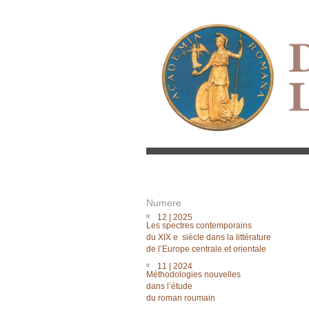
Numere
12 | 2025
Les spectres contemporains
du XIX e siècle dans la littérature
de lʼEurope centrale et orientale
11 | 2024
Méthodologies nouvelles
dans lʼétude
du roman roumain