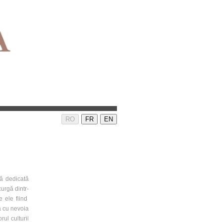
RO
FR
EN
ză dedicată
curgă dintr-
e ele fiind
ă cu nevoia
orul culturii