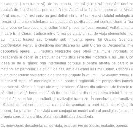
de adopție ( cea franceză); de asemenea, implică și refuzul acceptării unei no
dublată de încetățenirea prin cultură etc. Apelând la faimosul poem al lui Verla
părut necesar să restaurez un gest definitoriu care focalizează statutul ontologic al
român: și anume etichetarea ca decadentă poziția aparent contradictorie a ”ba
cărui voce se face ecoul unei culturi ”mici” și recente ( cea română). Astfel, am an
în care Emil Cioran traduce într-o formă de viață/ un stil de viață elementele filo
au marcat traseul său formativ sub influența operei lui Oswald Spengl
Occidentului
. Pentru a chestiona identificarea lui Emil Cioran cu Decadența, m
deopotrivă operei lui Friedrich Nietzsche care oferă mai multe informații pri
decadență și declin în particular pentru stilul reflecției filozofice a lui Emil Cio
ideea sa de a ”gândi” prin intermediul corpului și pentru atenția pe care o a
metabolism particular. Ca studiu de caz, am ales eseul lui Emil Cioran,
Despre F
puțin cunoscutele sale articole de tinerețe grupate în volumul,
Revelațiile durerii
. 
subliniază faptul că morfologia culturii poate fi regândită din perspectiva formel
asociate stilizărilor aferente ale vieții cotidiene. Câteva din articolele de tinerețe r
că stilul de viață boem merită să fie reconsiderat din perspectiva felului în care
modalități specifice ale culturii și civilizației franceze. În concluzie, am analiza
reflecției cioraniene nu numai ca mod de asumare a unei forme de viață (stilu
boem), dar și ca formă de viață care conjugă un model cultural prestigios (cultura f
propria sensibilitate a filozofului, sensibilitatea decadentă.
Cuvinte-cheie:
decadență, stil de viață, estetism
Fin de Siècle
, maladie, boemă.