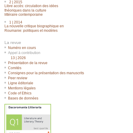
2 | 2015
Libre accès: circulation des idées
théoriques dans la culture
littéraire contemporaine
1 | 2014
La nouvelle critique biographique en
Roumanie: politiques et modèles
La revue
Numéro en cours
Appel à contribution
13 | 2026
Présentation de la revue
Comités
Consignes pour la présentation des manuscrits
Peer review
Ligne éditoriale
Mentions légales
Code of Ethics
Bases de données