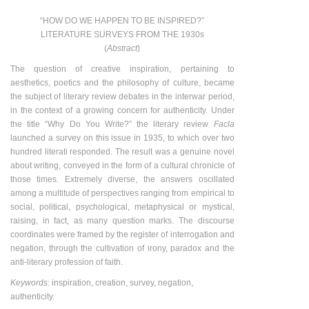
“HOW DO WE HAPPEN TO BE INSPIRED?”
LITERATURE SURVEYS FROM THE 1930s
(
Abstract
)
The question of creative inspiration, pertaining to
aesthetics, poetics and the philosophy of culture, became
the subject of literary review debates in the interwar period,
in the context of a growing concern for authenticity. Under
the title “Why Do You Write?” the literary review
Facla
launched a survey on this issue in 1935, to which over two
hundred literati responded. The result was a genuine novel
about writing, conveyed in the form of a cultural chronicle of
those times. Extremely diverse, the answers oscillated
among a multitude of perspectives ranging from empirical to
social, political, psychological, metaphysical or mystical,
raising, in fact, as many question marks. The discourse
coordinates were framed by the register of interrogation and
negation, through the cultivation of irony, paradox and the
anti-literary profession of faith.
Keywords
: inspiration, creation, survey, negation,
authenticity.