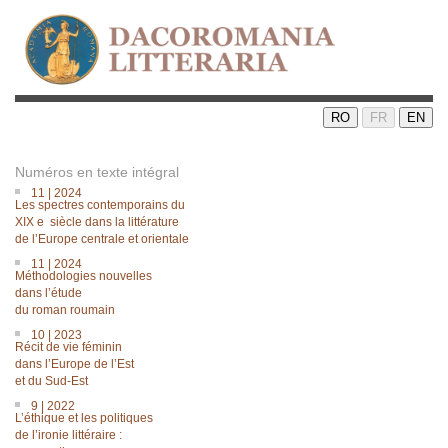
RO
FR
EN
Numéros en texte intégral
11 | 2024
Les spectres contemporains du
XIX e siècle dans la littérature
de lʼEurope centrale et orientale
11 | 2024
Méthodologies nouvelles
dans lʼétude
du roman roumain
10 | 2023
Récit de vie féminin
dans l’Europe de l’Est
et du Sud-Est
9 | 2022
L’éthique et les politiques
de l’ironie littéraire :