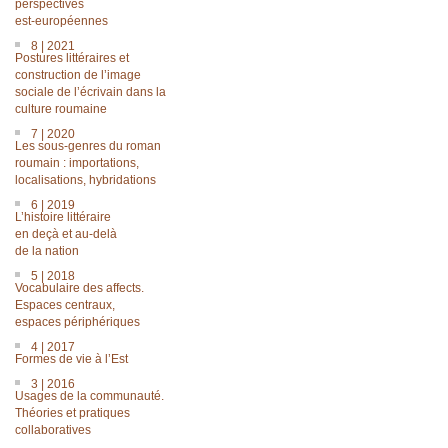
perspectives
est-européennes
8 | 2021
Postures littéraires et
construction de l’image
sociale de l’écrivain dans la
culture roumaine
7 | 2020
Les sous-genres du roman
roumain : importations,
localisations, hybridations
6 | 2019
L’histoire littéraire
en deçà et au-delà
de la nation
5 | 2018
Vocabulaire des affects.
Espaces centraux,
espaces périphériques
4 | 2017
Formes de vie à l’Est
3 | 2016
Usages de la communauté.
Théories et pratiques
collaboratives