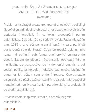
„CUM SE ÎNTÂMPLĂ CĂ SUNTEM INSPIRAŢI?”
ANCHETE LITERARE DIN ANII 1930
(
Rezumat
)
Problema inspiraţiei creatoare, apanaj al esteticii, poeticii şi
filosofiei culturii, devine obiectul unor dezbateri revuistice în
perioada interbelică, în contextul preocupării pentru
autenticitate. Sub titlul De ce scrieţi? revista Facla iniţiază în
anul 1935 o anchetă pe această temă, la care participă
peste două sute de literaţi. Ceea ce rezultă este un mic
roman al scriiturii, sub forma unei cronici culturale de
epocă. Extrem de diverse, răspunsurile oscilează între o
multitudine de perspective, de la domeniul empiric la cel
social, politic, psihologic, metafizic sau mistic, lăsând în
urma lor tot atâtea semne de întrebare. Coordonatele
discursului se păstrează constant în registrele interogaţiei şi
negaţiei, prin cultivarea ironiei, paradoxului şi a profesiunii
de credinţă antiliterară.
Cuvinte-cheie:
inspiraţie, creaţie, anchetă, negaţie,
autenticitate.
Full Text